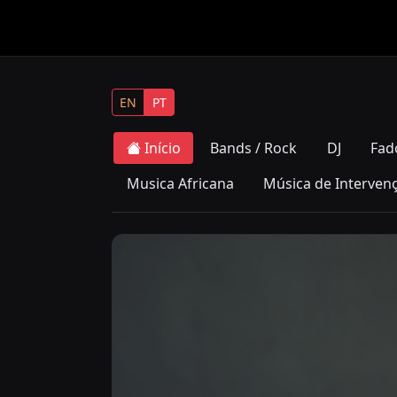
EN
PT
Início
Bands / Rock
DJ
Fad
Musica Africana
Música de Interven