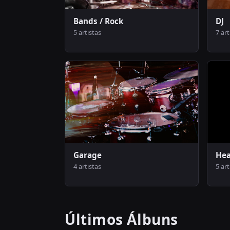
Bands / Rock
DJ
5 artistas
7 art
Garage
Hea
4 artistas
5 art
Últimos Álbuns