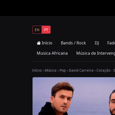
EN
PT
Início
Bands / Rock
DJ
Fad
Musica Africana
Música de Interven
Início
›
Música
›
Pop
›
David Carreira
› Coração - 