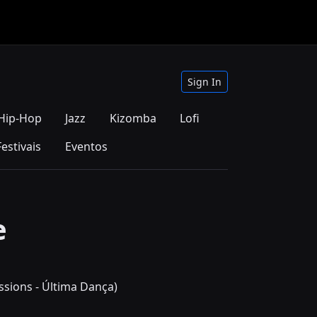
Sign In
Hip-Hop
Jazz
Kizomba
Lofi
Festivais
Eventos
e
essions - Última Dança)