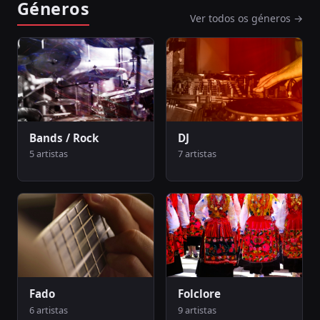
Géneros
Diogo Piçarra
Ver todos os géneros →
Pop
Ver todos
Bands / Rock
DJ
5 artistas
7 artistas
Fado
Folclore
6 artistas
9 artistas