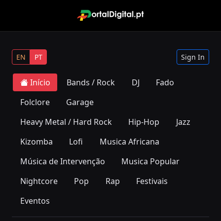
EN
PT
Sign In
Início
Bands / Rock
DJ
Fado
Folclore
Garage
Heavy Metal / Hard Rock
Hip-Hop
Jazz
Kizomba
Lofi
Musica Africana
Música de Intervenção
Musica Popular
Nightcore
Pop
Rap
Festivais
Eventos