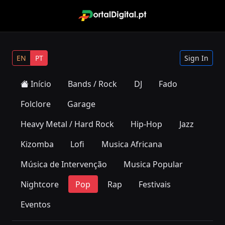
EN
PT
Sign In
Início
Bands / Rock
DJ
Fado
Folclore
Garage
Heavy Metal / Hard Rock
Hip-Hop
Jazz
Kizomba
Lofi
Musica Africana
Música de Intervenção
Musica Popular
Nightcore
Pop
Rap
Festivais
Eventos