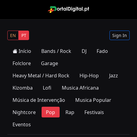
EN
PT
Sign In
Início
Bands / Rock
DJ
Fado
Folclore
Garage
Heavy Metal / Hard Rock
Hip-Hop
Jazz
Kizomba
Lofi
Musica Africana
Música de Intervenção
Musica Popular
Nightcore
Pop
Rap
Festivais
Eventos