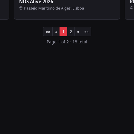
NOS Alive 2026
R
Passeio Marítimo de Algés, Lisboa
««
«
1
2
»
»»
Page 1 of 2 · 18 total