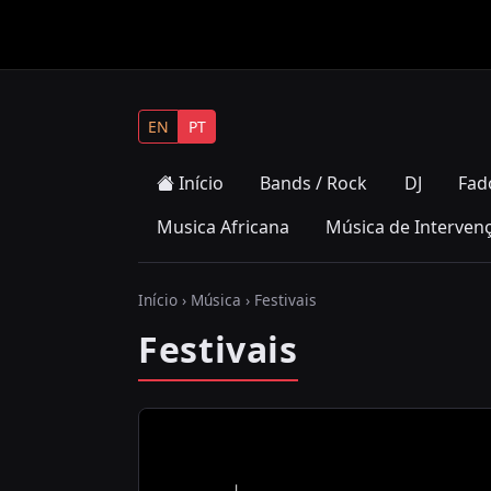
EN
PT
Início
Bands / Rock
DJ
Fad
Musica Africana
Música de Interven
Início
›
Música
› Festivais
Festivais