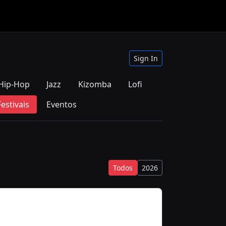
Sign In
Hip-Hop
Jazz
Kizomba
Lofi
Festivais
Eventos
Todos
2026