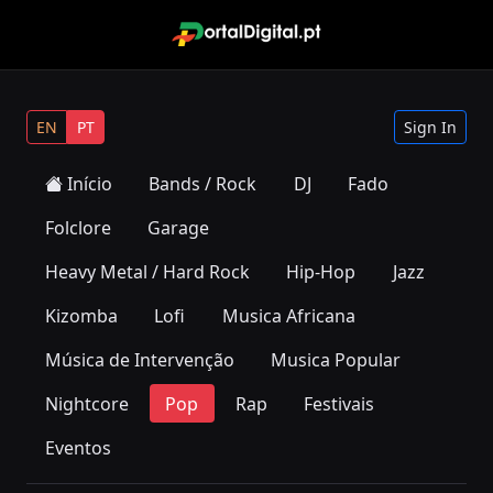
EN
PT
Sign In
Início
Bands / Rock
DJ
Fado
Folclore
Garage
Heavy Metal / Hard Rock
Hip-Hop
Jazz
Kizomba
Lofi
Musica Africana
Música de Intervenção
Musica Popular
Nightcore
Pop
Rap
Festivais
Eventos