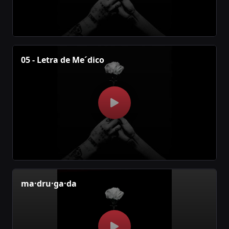
05 - Letra de Me´dico
ma·dru·ga·da