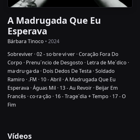
A Madrugada Que Eu
Esperava
Bárbara Tinoco
• 2024
Sobreviver · 02 - so·bre·vi·ver · Coração Fora Do
Corpo · Prenu´ncio de Desgosto · Letra de Me´dico ·
ma·dru·ga·da · Dois Dedos De Testa · Soldado
Ramiro · .FM · 10 - Abril · A Madrugada Que Eu
Esperava · Águas Mil · 13 - Au Revoir · Beijar Em
Francês · co·ra·ção · 16 - Trage´dia + Tempo · 17 - O
Fim
Vídeos