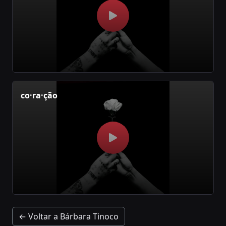
co·ra·ção
← Voltar a Bárbara Tinoco