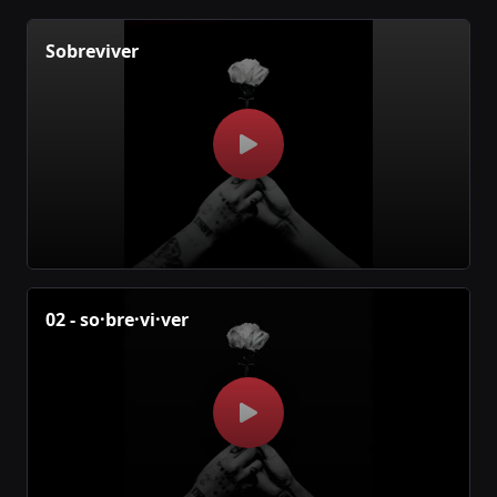
Sobreviver
02 - so·bre·vi·ver