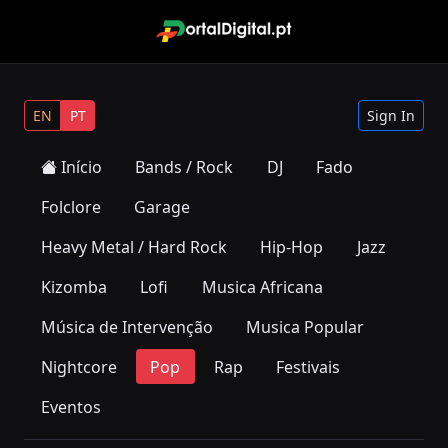
EN
PT
Sign In
Início
Bands / Rock
DJ
Fado
Folclore
Garage
Heavy Metal / Hard Rock
Hip-Hop
Jazz
Kizomba
Lofi
Musica Africana
Música de Intervenção
Musica Popular
Nightcore
Pop
Rap
Festivais
Eventos