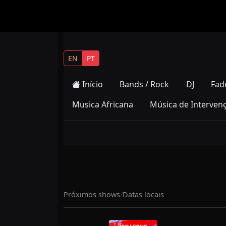
EN
PT
Início
Bands / Rock
DJ
Fad
Musica Africana
Música de Interven
Próximos shows
/
Datas locais