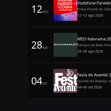
Vodafone Paredes
12
Praia Fluvial do Ta
ago
12–15 ago 2026
MEO Kalorama 2026
28
Parque da Bela Vist
ago
28–30 ago 2026
Festa do Avante! 
04
Quinta da Atalaia, n
set
04–06 set 2026