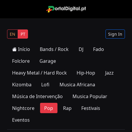
EN
PT
Sign In
Início
Bands / Rock
DJ
Fado
Folclore
Garage
Heavy Metal / Hard Rock
Hip-Hop
Jazz
Kizomba
Lofi
Musica Africana
Música de Intervenção
Musica Popular
Nightcore
Pop
Rap
Festivais
Eventos