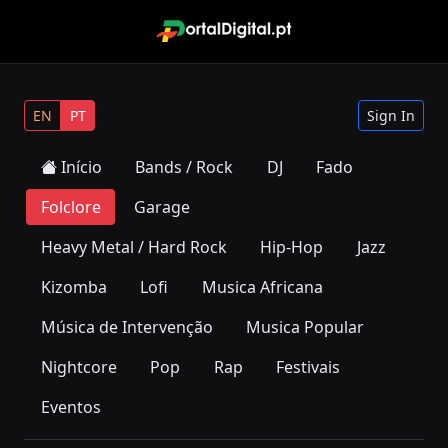
EN
PT
Sign In
Início
Bands / Rock
DJ
Fado
Folclore
Garage
Heavy Metal / Hard Rock
Hip-Hop
Jazz
Kizomba
Lofi
Musica Africana
Música de Intervenção
Musica Popular
Nightcore
Pop
Rap
Festivais
Eventos