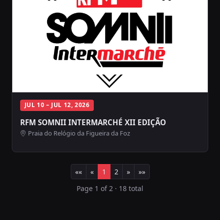
JUL 10 – JUL 12, 2026
RFM SOMNII INTERMARCHÉ XII EDIÇÃO
Praia do Relógio da Figueira da Foz
««
«
1
2
»
»»
Page 1 of 2 · 18 total