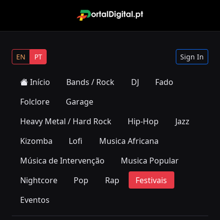
EN
PT
Sign In
Início
Bands / Rock
DJ
Fado
Folclore
Garage
Heavy Metal / Hard Rock
Hip-Hop
Jazz
Kizomba
Lofi
Musica Africana
Música de Intervenção
Musica Popular
Nightcore
Pop
Rap
Festivais
Eventos