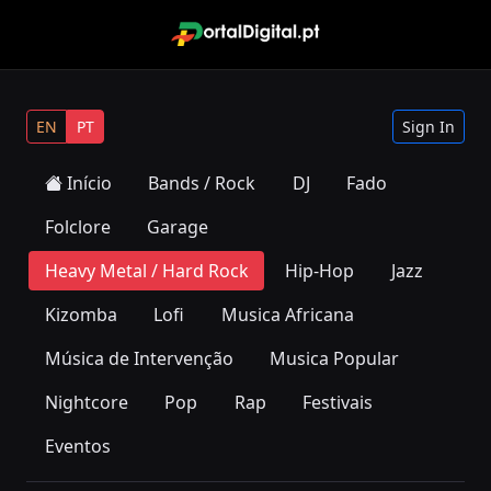
EN
PT
Sign In
Início
Bands / Rock
DJ
Fado
Folclore
Garage
Heavy Metal / Hard Rock
Hip-Hop
Jazz
Kizomba
Lofi
Musica Africana
Música de Intervenção
Musica Popular
Nightcore
Pop
Rap
Festivais
Eventos