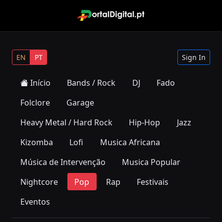
EN
PT
Sign In
Início
Bands / Rock
DJ
Fado
Folclore
Garage
Heavy Metal / Hard Rock
Hip-Hop
Jazz
Kizomba
Lofi
Musica Africana
Música de Intervenção
Musica Popular
Nightcore
Pop
Rap
Festivais
Eventos