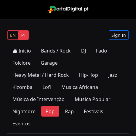
EN
PT
Sign In
Início
Bands / Rock
DJ
Fado
Folclore
Garage
Heavy Metal / Hard Rock
Hip-Hop
Jazz
Kizomba
Lofi
Musica Africana
Música de Intervenção
Musica Popular
Nightcore
Pop
Rap
Festivais
Eventos