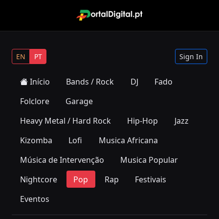
EN
PT
Sign In
Início
Bands / Rock
DJ
Fado
Folclore
Garage
Heavy Metal / Hard Rock
Hip-Hop
Jazz
Kizomba
Lofi
Musica Africana
Música de Intervenção
Musica Popular
Nightcore
Pop
Rap
Festivais
Eventos