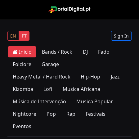
EN
PT
Sign In
Início
Bands / Rock
DJ
Fado
Folclore
Garage
Heavy Metal / Hard Rock
Hip-Hop
Jazz
Kizomba
Lofi
Musica Africana
Música de Intervenção
Musica Popular
Nightcore
Pop
Rap
Festivais
Eventos