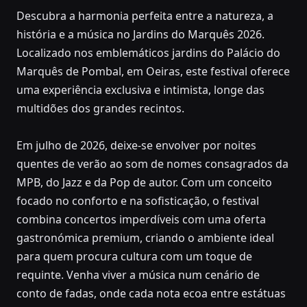
Descubra a harmonia perfeita entre a natureza, a
JUNE 26, 2026 – JULY 6, 2026
história e a música no Jardins do Marquês 2026.
Jardins do Marquês
Localizado nos emblemáticos jardins do Palácio do
2026
Marquês de Pombal, em Oeiras, este festival oferece
uma experiência exclusiva e intimista, longe das
Jardins do Palácio do Marquês de
multidões dos grandes recintos.
Pombal, Oeiras
Em julho de 2026, deixe-se envolver por noites
quentes de verão ao som de nomes consagrados da
MPB, do Jazz e da Pop de autor. Com um conceito
focado no conforto e na sofisticação, o festival
combina concertos imperdíveis com uma oferta
gastronómica premium, criando o ambiente ideal
para quem procura cultura com um toque de
requinte. Venha viver a música num cenário de
conto de fadas, onde cada nota ecoa entre estátuas