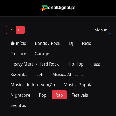
EN
PT
Sign In
Início
Bands / Rock
DJ
Fado
Folclore
Garage
Heavy Metal / Hard Rock
Hip-Hop
Jazz
Kizomba
Lofi
Musica Africana
Música de Intervenção
Musica Popular
Nightcore
Pop
Rap
Festivais
Eventos