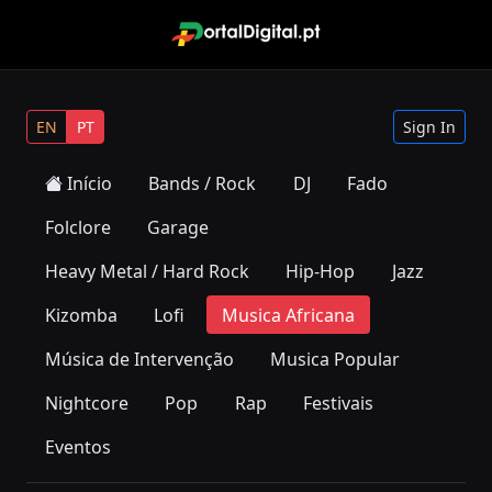
EN
PT
Sign In
Início
Bands / Rock
DJ
Fado
Folclore
Garage
Heavy Metal / Hard Rock
Hip-Hop
Jazz
Kizomba
Lofi
Musica Africana
Música de Intervenção
Musica Popular
Nightcore
Pop
Rap
Festivais
Eventos