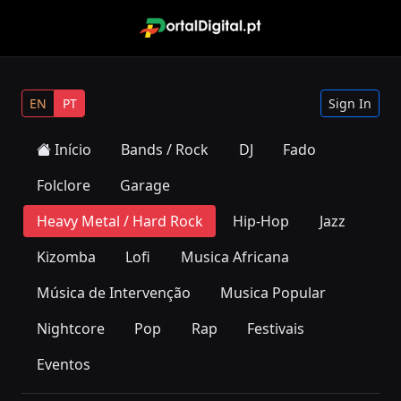
EN
PT
Sign In
Início
Bands / Rock
DJ
Fado
Folclore
Garage
Heavy Metal / Hard Rock
Hip-Hop
Jazz
Kizomba
Lofi
Musica Africana
Música de Intervenção
Musica Popular
Nightcore
Pop
Rap
Festivais
Eventos