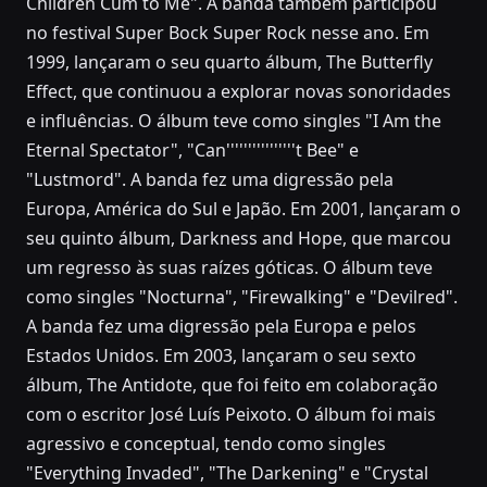
Children Cum to Me". A banda também participou
no festival Super Bock Super Rock nesse ano. Em
1999, lançaram o seu quarto álbum, The Butterfly
Effect, que continuou a explorar novas sonoridades
e influências. O álbum teve como singles "I Am the
Eternal Spectator", "Can''''''''''''''''t Bee" e
"Lustmord". A banda fez uma digressão pela
Europa, América do Sul e Japão. Em 2001, lançaram o
seu quinto álbum, Darkness and Hope, que marcou
um regresso às suas raízes góticas. O álbum teve
como singles "Nocturna", "Firewalking" e "Devilred".
A banda fez uma digressão pela Europa e pelos
Estados Unidos. Em 2003, lançaram o seu sexto
álbum, The Antidote, que foi feito em colaboração
com o escritor José Luís Peixoto. O álbum foi mais
agressivo e conceptual, tendo como singles
"Everything Invaded", "The Darkening" e "Crystal