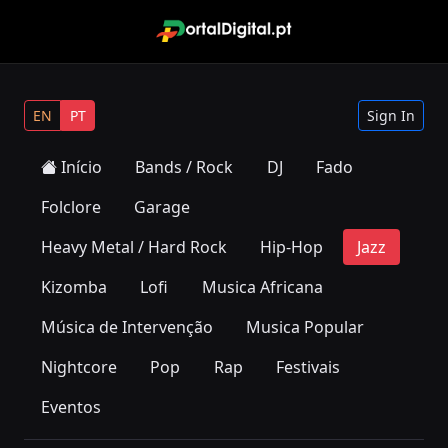
EN
PT
Sign In
Início
Bands / Rock
DJ
Fado
Folclore
Garage
Heavy Metal / Hard Rock
Hip-Hop
Jazz
Kizomba
Lofi
Musica Africana
Música de Intervenção
Musica Popular
Nightcore
Pop
Rap
Festivais
Eventos