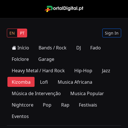
EN
PT
Sign In
Início
Bands / Rock
DJ
Fado
Folclore
Garage
Heavy Metal / Hard Rock
Hip-Hop
Jazz
Kizomba
Lofi
Musica Africana
Música de Intervenção
Musica Popular
Nightcore
Pop
Rap
Festivais
Eventos