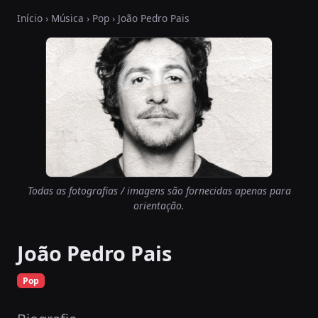
Início
›
Música
›
Pop
› João Pedro Pais
Todas as fotografias / imagens são fornecidas apenas para
orientação.
João Pedro Pais
Pop