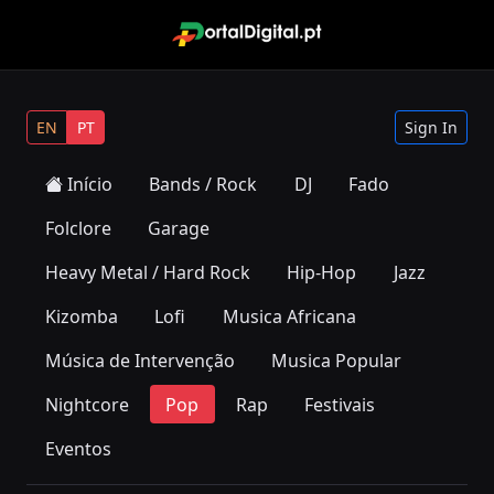
EN
PT
Sign In
Início
Bands / Rock
DJ
Fado
Folclore
Garage
Heavy Metal / Hard Rock
Hip-Hop
Jazz
Kizomba
Lofi
Musica Africana
Música de Intervenção
Musica Popular
Nightcore
Pop
Rap
Festivais
Eventos