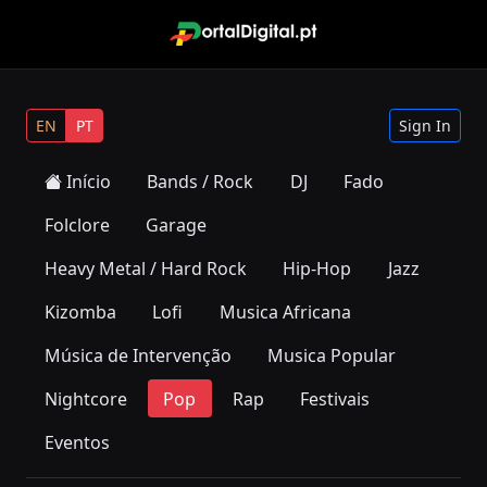
EN
PT
Sign In
Início
Bands / Rock
DJ
Fado
Folclore
Garage
Heavy Metal / Hard Rock
Hip-Hop
Jazz
Kizomba
Lofi
Musica Africana
Música de Intervenção
Musica Popular
Nightcore
Pop
Rap
Festivais
Eventos