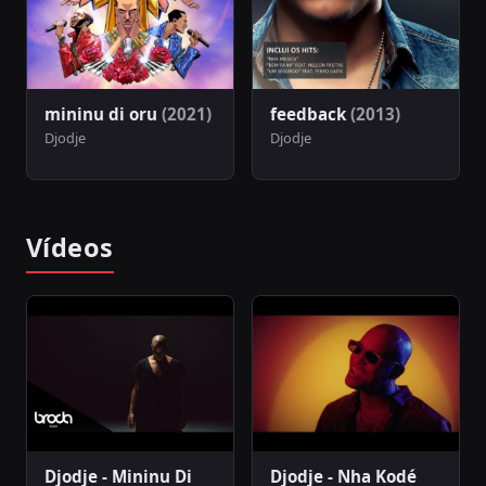
mininu di oru
(2021)
feedback
(2013)
Djodje
Djodje
Vídeos
Djodje - Mininu Di
Djodje - Nha Kodé