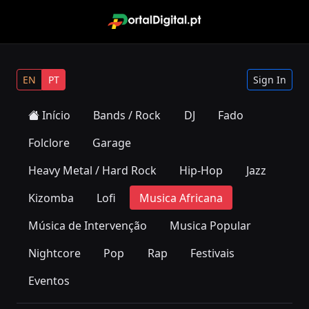
EN
PT
Sign In
Início
Bands / Rock
DJ
Fado
Folclore
Garage
Heavy Metal / Hard Rock
Hip-Hop
Jazz
Kizomba
Lofi
Musica Africana
Música de Intervenção
Musica Popular
Nightcore
Pop
Rap
Festivais
Eventos