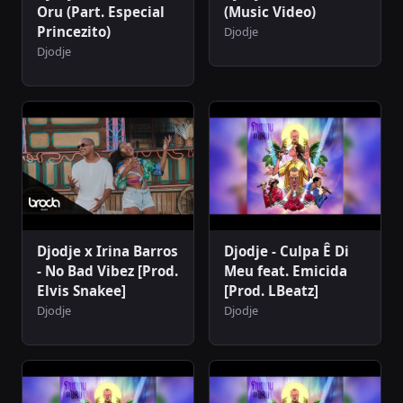
Oru (Part. Especial
(Music Video)
Princezito)
Djodje
Djodje
Djodje x Irina Barros
Djodje - Culpa Ê Di
- No Bad Vibez [Prod.
Meu feat. Emicida
Elvis Snakee]
[Prod. LBeatz]
Djodje
Djodje