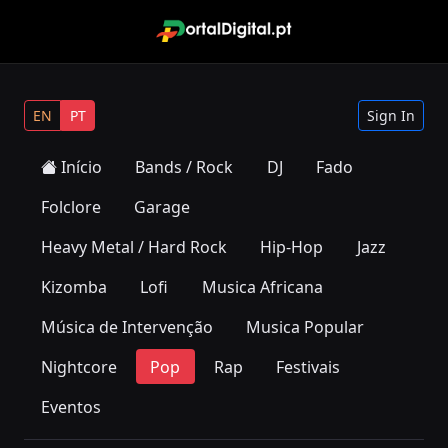
EN
PT
Sign In
Início
Bands / Rock
DJ
Fado
Folclore
Garage
Heavy Metal / Hard Rock
Hip-Hop
Jazz
Kizomba
Lofi
Musica Africana
Música de Intervenção
Musica Popular
Nightcore
Pop
Rap
Festivais
Eventos