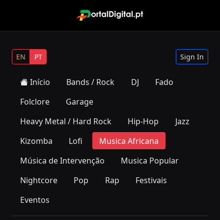
EN
PT
Sign In
Início
Bands / Rock
DJ
Fado
Folclore
Garage
Heavy Metal / Hard Rock
Hip-Hop
Jazz
Kizomba
Lofi
Musica Africana
Música de Intervenção
Musica Popular
Nightcore
Pop
Rap
Festivais
Eventos