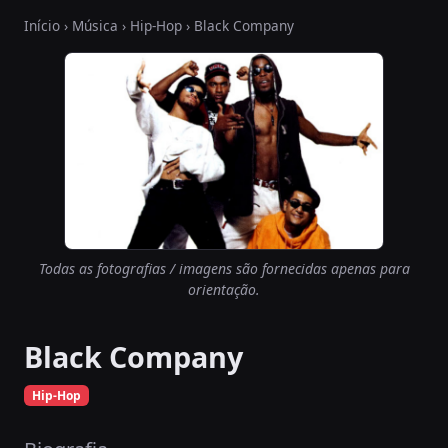
Início
›
Música
›
Hip-Hop
› Black Company
Todas as fotografias / imagens são fornecidas apenas para
orientação.
Black Company
Hip-Hop