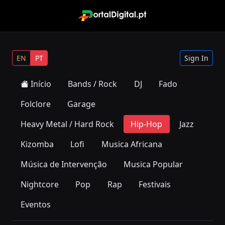
EN
PT
Sign In
Início
Bands / Rock
DJ
Fado
Folclore
Garage
Heavy Metal / Hard Rock
Hip-Hop
Jazz
Kizomba
Lofi
Musica Africana
Música de Intervenção
Musica Popular
Nightcore
Pop
Rap
Festivais
Eventos