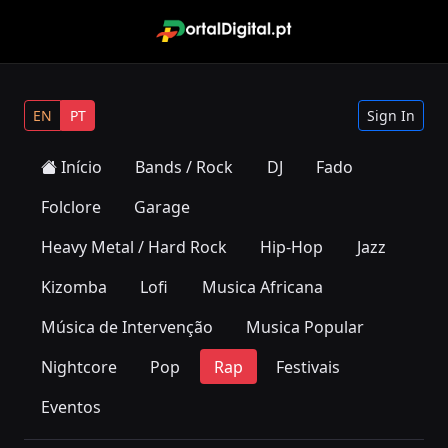
EN
PT
Sign In
Início
Bands / Rock
DJ
Fado
Folclore
Garage
Heavy Metal / Hard Rock
Hip-Hop
Jazz
Kizomba
Lofi
Musica Africana
Música de Intervenção
Musica Popular
Nightcore
Pop
Rap
Festivais
Eventos