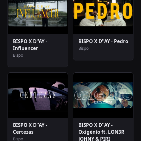
BISPO X D''AY -
BISPO X D''AY - Pedro
Influencer
Bispo
Bispo
BISPO X D''AY -
BISPO X D''AY -
Certezas
Oxigénio ft. LON3R
JOHNY & PIRI
Bispo