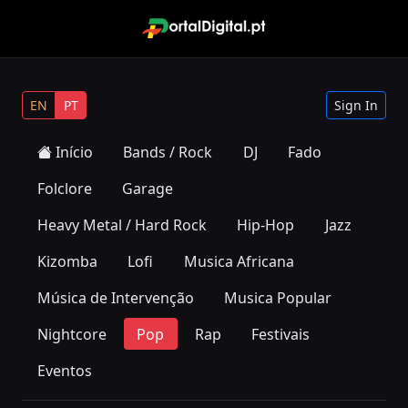
EN
PT
Sign In
Início
Bands / Rock
DJ
Fado
Folclore
Garage
Heavy Metal / Hard Rock
Hip-Hop
Jazz
Kizomba
Lofi
Musica Africana
Música de Intervenção
Musica Popular
Nightcore
Pop
Rap
Festivais
Eventos