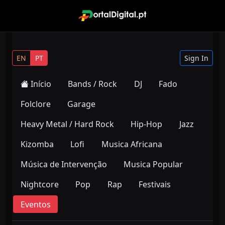
EN
PT
Sign In
Início
Bands / Rock
DJ
Fado
Folclore
Garage
Heavy Metal / Hard Rock
Hip-Hop
Jazz
Kizomba
Lofi
Musica Africana
Música de Intervenção
Musica Popular
Nightcore
Pop
Rap
Festivais
Eventos