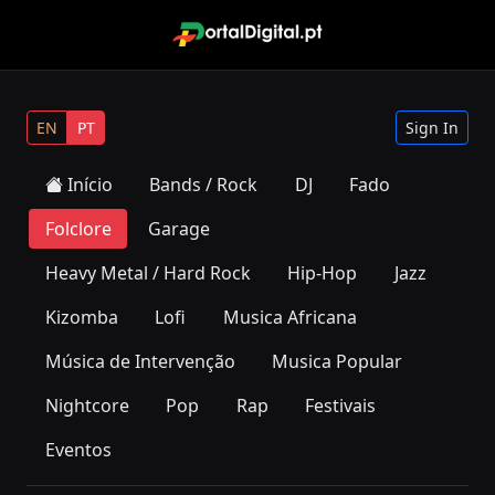
EN
PT
Sign In
Início
Bands / Rock
DJ
Fado
Folclore
Garage
Heavy Metal / Hard Rock
Hip-Hop
Jazz
Kizomba
Lofi
Musica Africana
Música de Intervenção
Musica Popular
Nightcore
Pop
Rap
Festivais
Eventos