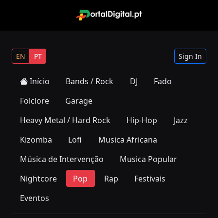
EN
PT
Sign In
Início
Bands / Rock
DJ
Fado
Folclore
Garage
Heavy Metal / Hard Rock
Hip-Hop
Jazz
Kizomba
Lofi
Musica Africana
Música de Intervenção
Musica Popular
Nightcore
Pop
Rap
Festivais
Eventos