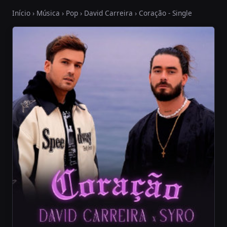
Início
›
Música
›
Pop
›
David Carreira
› Coração - Single