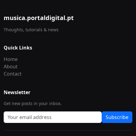
musica.portaldigital.pt
Thoughts, tutorials & news
Quick Links
Home
About
Contact
Newsletter
Get new posts in your inbox.
Subscribe