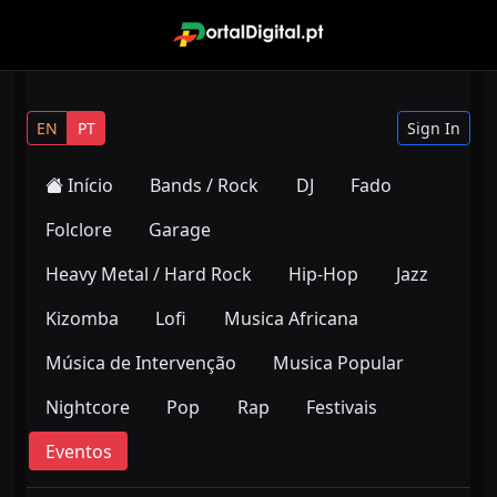
EN
PT
Sign In
Início
Bands / Rock
DJ
Fado
Folclore
Garage
Heavy Metal / Hard Rock
Hip-Hop
Jazz
Kizomba
Lofi
Musica Africana
Música de Intervenção
Musica Popular
Nightcore
Pop
Rap
Festivais
Eventos