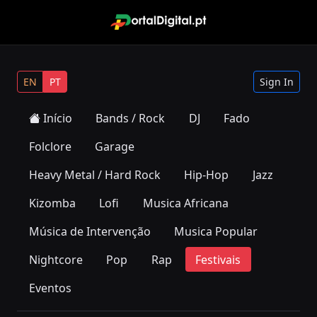
EN
PT
Sign In
Início
Bands / Rock
DJ
Fado
Folclore
Garage
Heavy Metal / Hard Rock
Hip-Hop
Jazz
Kizomba
Lofi
Musica Africana
Música de Intervenção
Musica Popular
Nightcore
Pop
Rap
Festivais
Eventos