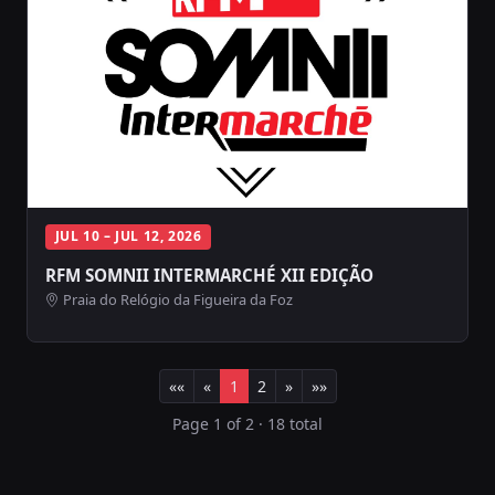
JUL 10 – JUL 12, 2026
RFM SOMNII INTERMARCHÉ XII EDIÇÃO
Praia do Relógio da Figueira da Foz
««
«
1
2
»
»»
Page 1 of 2 · 18 total