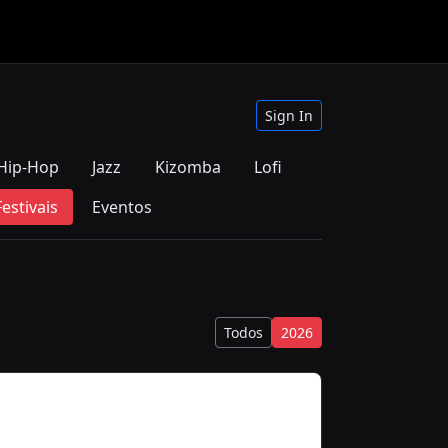
Sign In
Hip-Hop
Jazz
Kizomba
Lofi
Festivais
Eventos
Todos
2026