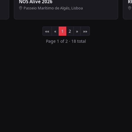
NOS Alive 2026
R
Passeio Marítimo de Algés, Lisboa
««
«
1
2
»
»»
Page 1 of 2 · 18 total