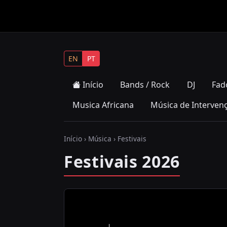
EN
PT
Início
Bands / Rock
DJ
Fad
Musica Africana
Música de Interven
Início
›
Música
› Festivais
Festivais 2026