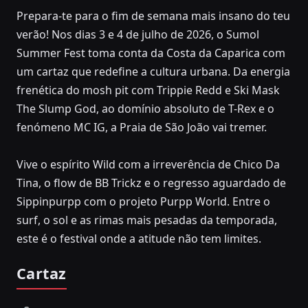
Prepara-te para o fim de semana mais insano do teu
JULY 3, 2026 – JULY 4, 2026
verão! Nos dias 3 e 4 de julho de 2026, o Sumol
Sumol Summer Fest
Summer Fest toma conta da Costa da Caparica com
2026
um cartaz que redefine a cultura urbana. Da energia
frenética do mosh pit com Trippie Redd e Ski Mask
Costa da Caparica, Cascais
The Slump God, ao domínio absoluto de T-Rex e o
fenómeno MC IG, a Praia de São João vai tremer.
Vive o espírito Wild com a irreverência de Chico Da
Tina, o flow de BB Trickz e o regresso aguardado de
Sippinpurpp com o projeto Purpp World. Entre o
surf, o sol e as rimas mais pesadas da temporada,
este é o festival onde a atitude não tem limites.
Cartaz