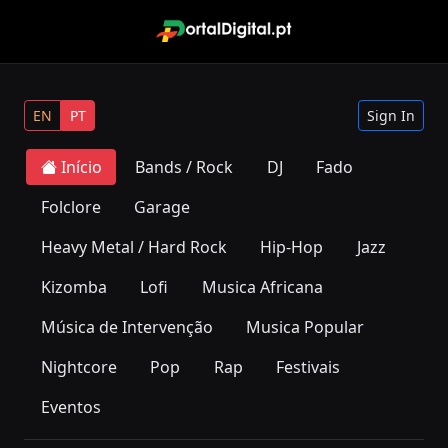
EN
PT
Sign In
Início
Bands / Rock
DJ
Fado
Folclore
Garage
Heavy Metal / Hard Rock
Hip-Hop
Jazz
Kizomba
Lofi
Musica Africana
Música de Intervenção
Musica Popular
Nightcore
Pop
Rap
Festivais
Eventos