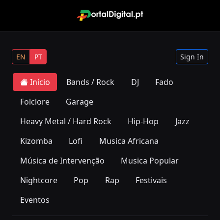
EN
PT
Sign In
Início
Bands / Rock
DJ
Fado
Folclore
Garage
Heavy Metal / Hard Rock
Hip-Hop
Jazz
Kizomba
Lofi
Musica Africana
Música de Intervenção
Musica Popular
Nightcore
Pop
Rap
Festivais
Eventos