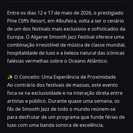
Entre os dias 12 e 17 de maio de 2026, o prestigiado
MAY 12, 2026 – MAY 17, 2026
Pine Cliffs Resort, em Albufeira, volta a ser o cenário
Algarve Smooth Jazz
de um dos festivais mais exclusivos e sofisticados da
Festival 2026: Luxo,
Europa. O Algarve Smooth Jazz Festival oferece uma
combinação irresistível de música de classe mundial,
Soul e Grooves no
hospitalidade de luxo e a beleza natural das icónicas
Paraíso
falésias vermelhas sobre o Oceano Atlântico.
Pine Cliffs Resort, em Albufeira
✨ O Conceito: Uma Experiência de Proximidade
Ao contrário dos festivais de massas, este evento
foca-se na exclusividade e na interação direta entre
artistas e público. Durante quase uma semana, os
fãs de Smooth Jazz de todo o mundo reúnem-se
para desfrutar de um programa que funde férias de
luxo com uma banda sonora de excelência.