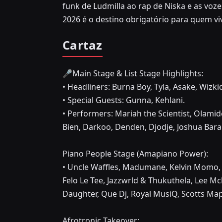
funk de Ludmilla ao rap de Niska e as voze
2026 é o destino obrigatório para quem viv
Cartaz
🎤Main Stage & List Stage Highlights:
• Headliners: Burna Boy, Tyla, Asake, Wizki
• Special Guests: Gunna, Kehlani.
• Performers: Mariah the Scientist, Olami
Bien, Darkoo, Denden, Djodje, Joshua Bar
Piano People Stage (Amapiano Power):
• Uncle Waffles, Madumane, Kelvin Momo, F
Felo Le Tee, Jazzwrld & Thukuthela, Lee M
Daughter, Que Dj, Royal MusiQ, Scotts Ma
Afrotronic Takeover: