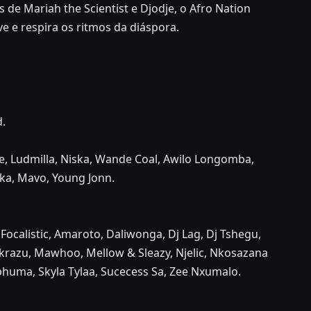
s de Mariah the Scientist e Djodje, o Afro Nation
e e respira os ritmos da diáspora.
d.
de, Ludmilla, Niska, Wande Coal, Awilo Longomba,
aka, Mavo, Young Jonn.
ocalistic, Amaroto, Daliwonga, Dj Lag, Dj Tshegu,
ckrazu, Mawhoo, Mellow & Sleazy, Njelic, Nkosazana
phuma, Skyla Tylaa, Sucecess Sa, Zee Nxumalo.