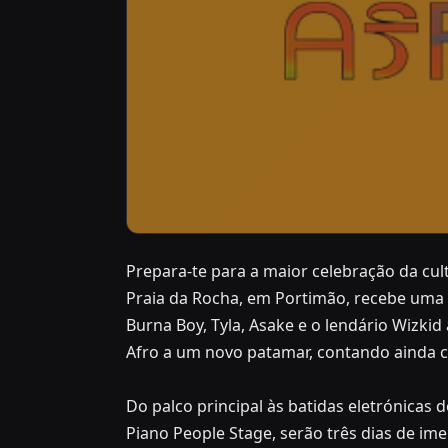
Prepara-te para a maior celebração da cult
JULY 3, 2026 – JULY 5, 2026
Praia da Rocha, em Portimão, recebe uma
Afro Nation
Burna Boy, Tyla, Asake e o lendário Wizkid
Afro a um novo patamar, contando ainda c
Praia da Rocha, em Portimão
Do palco principal às batidas eletrónicas 
Piano People Stage, serão três dias de im