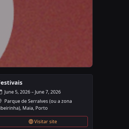
Festivais
O Ritmo do
June 5, 2026 – June 7, 2026
Parque de Serralves (ou a zona
ibeirinha), Maia, Porto
Visitar site