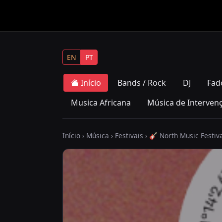
EN
PT
Início
Bands / Rock
DJ
Fad
Musica Africana
Música de Interven
Início
›
Música
›
Festivais
› 🎸 North Music Festiv