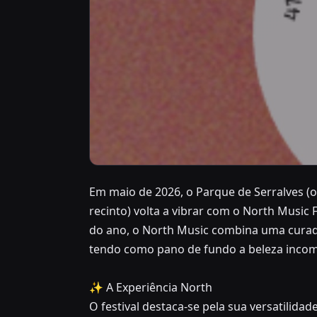
Em maio de 2026, o Parque de Serralves (
JUNE 5, 2026 – JUNE 7, 2026
recinto) volta a vibrar com o North Music 
🎸 North Mu
do ano, o North Music combina uma curad
tendo como pano de fundo a beleza incom
Norte
✨ A Experiência North
Parque de Serralves (ou a zona ribe
O festival destaca-se pela sua versatilidad