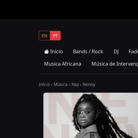
EN
PT
Início
Bands / Rock
DJ
Fad
Musica Africana
Música de Interven
Início
›
Música
›
Rap
› Nenny