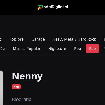
o
Folclore
Garage
Heavy Metal / Hard Rock
ção
Musica Popular
Nightcore
Pop
Rap
Nenny
Rap
Biografia