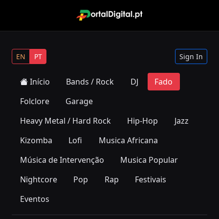
EN
PT
Sign In
Início
Bands / Rock
DJ
Fado
Folclore
Garage
Heavy Metal / Hard Rock
Hip-Hop
Jazz
Kizomba
Lofi
Musica Africana
Música de Intervenção
Musica Popular
Nightcore
Pop
Rap
Festivais
Eventos