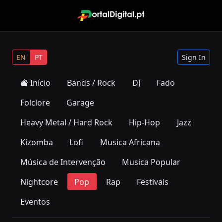
EN
PT
Sign In
Início
Bands / Rock
DJ
Fado
Folclore
Garage
Heavy Metal / Hard Rock
Hip-Hop
Jazz
Kizomba
Lofi
Musica Africana
Música de Intervenção
Musica Popular
Nightcore
Pop
Rap
Festivais
Eventos