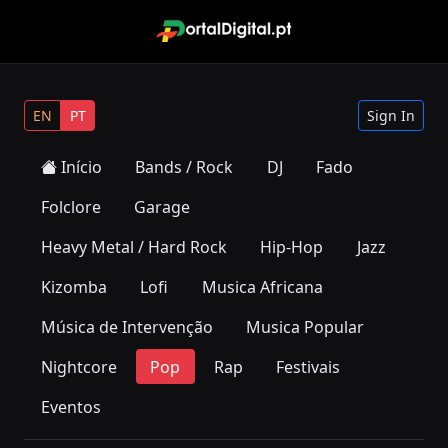
EN
PT
Sign In
Início
Bands / Rock
DJ
Fado
Folclore
Garage
Heavy Metal / Hard Rock
Hip-Hop
Jazz
Kizomba
Lofi
Musica Africana
Música de Intervenção
Musica Popular
Nightcore
Pop
Rap
Festivais
Eventos