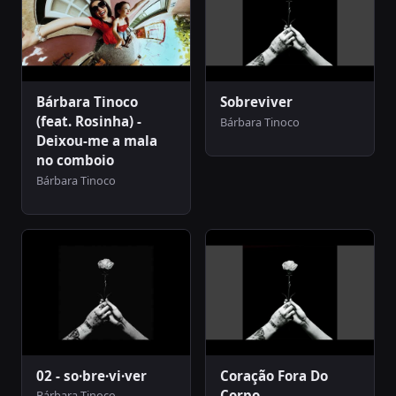
Bárbara Tinoco
Sobreviver
(feat. Rosinha) -
Bárbara Tinoco
Deixou-me a mala
no comboio
Bárbara Tinoco
02 - so·bre·vi·ver
Coração Fora Do
Corpo
Bárbara Tinoco