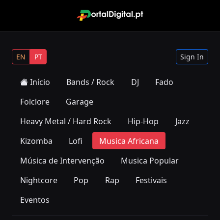
EN
PT
Sign In
Início
Bands / Rock
DJ
Fado
Folclore
Garage
Heavy Metal / Hard Rock
Hip-Hop
Jazz
Kizomba
Lofi
Musica Africana
Música de Intervenção
Musica Popular
Nightcore
Pop
Rap
Festivais
Eventos