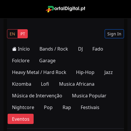
EN
PT
Sign In
Início
Bands / Rock
DJ
Fado
Folclore
Garage
Heavy Metal / Hard Rock
Hip-Hop
Jazz
Kizomba
Lofi
Musica Africana
Música de Intervenção
Musica Popular
Nightcore
Pop
Rap
Festivais
Eventos